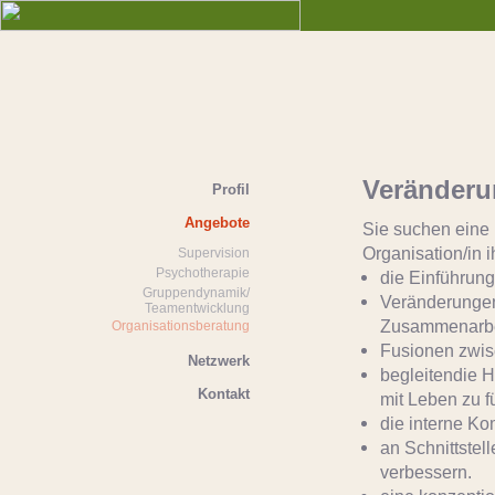
Veränderu
Profil
Angebote
Sie suchen eine 
Organisation/in 
Supervision
Psychotherapie
die Einführun
Gruppendynamik/
Veränderungen
Teamentwicklung
Zusammenarbe
Organisationsberatung
Fusionen zwisc
Netzwerk
begleitendie H
Kontakt
mit Leben zu fü
die interne K
an Schnittstel
verbessern.